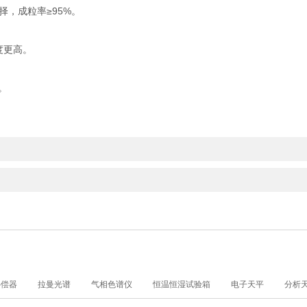
择，成粒率≥95%。
度更高。
。
补偿器
拉曼光谱
气相色谱仪
恒温恒湿试验箱
电子天平
分析