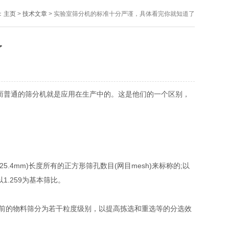
：
主页
>
技术文章
> 实验室筛分机的标准十分严谨，具体看完你就知道了
了
而普通的筛分机就是应用在生产中的。这是他们的一个区别，
4mm)长度所有的正方形筛孔数目(网目mesh)来标称的;以
以1.259为基本筛比。
前的物料筛分为若干粒度级别，以提高拣选和重选等的分选效