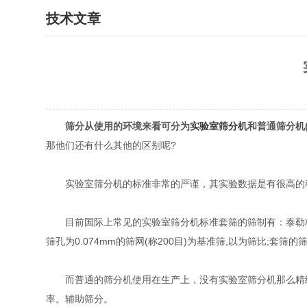
技术文章
筛分从使用的环境来看可分为
实验室筛分机
和普通筛分机
那他们还有什么其他的区别呢?
实验室筛分机的标准非常的严谨，其实验数据是有很高的科
目前国际上常见的实验室筛分机标准套筛的筛制有：泰勒标准筛制、
筛孔为0.074mm的筛网(称200目)为基准筛,以为筛比;套筛的筛
而普通的筛分机使用在生产上，没有实验室筛分机那么精细
率。辅助筛分。