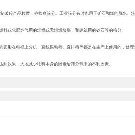
制破碎产品粒度，称检查筛分。工业筛分有时也用于矿石和煤的脱水、洗
料或化肥造气用的烟煤或无烟煤块煤，和建筑用的砂石等的筛分。
圆形在电视上分机、直线振动筛、直排筛等都是在生产上使用的，处理
到效果，大地减少物料本身的因素给筛分带来的不利因素。