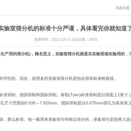
当前位置
实验室筛分机的标准十分严谨，具体看完你就知道
更新时间：2021-12-17 点击次数：3433
(生产用的筛分机)，顾名思义，实验室筛分机就是在实验室做实验用的
，
学性的。现在，使用多的实验室筛分机是拍击筛和标准检验筛。
德国筛制和国际筛制。泰勒(Tyler)标准筛制是以筛面上1英寸 (25.
孔尺寸范围由0.038～7.925mm。国际筛制是以0.075mm筛孔为基准筛,
，那么标准。他一般用来准备筛分和独立筛分的，准备筛分是指将入选