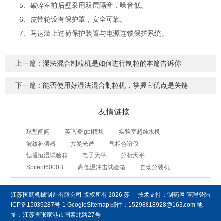
5、破碎室前后壁采用双层隔音，噪音低。
6、皮带轮设有保护罩，安全可靠。
7、马达装上过荷保护装置与电源连锁保护系统。
上一篇：
湿法混合制粒机是如何进行制粒的本篇告诉你
下一篇：
能否使用好湿法混合制粒机，掌握它优点是关键
友情链接
球型闸阀
英飞凌igbt模块
实验室超纯水机
波纹补偿器
拉曼光谱
气相色谱仪
恒温恒湿试验箱
电子天平
分析天平
Spirent6000B
高低温冲击试验箱
自动分装机
江苏国朗机械制造有限公司
版权所有 2026
苏
技术支持：
制药网
管理登陆
ICP备15039287号-1
GoogleSitemap
邮件：15298818928@163.com 地
址：江苏省张家港市国泰北路27号