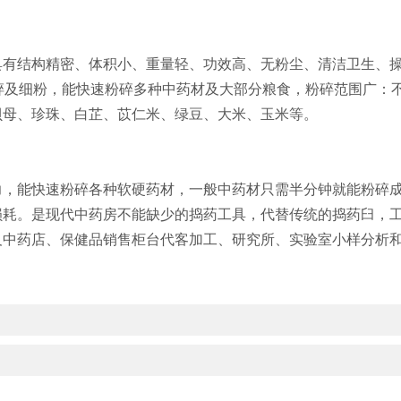
结构精密、体积小、重量轻、功效高、无粉尘、清洁卫生、操
碎及细粉，能快速粉碎多种中药材及大部分粮食，粉碎范围广：
贝母、珍珠、白芷、苡仁米、绿豆、大米、玉米等。
快速粉碎各种软硬药材，一般中药材只需半分钟就能粉碎成50-
损耗。是现代中药房不能缺少
的捣药工具，代替传统的捣药臼，工
及中药店、保健品销售柜台代客加工、研究所、实验室小样分析