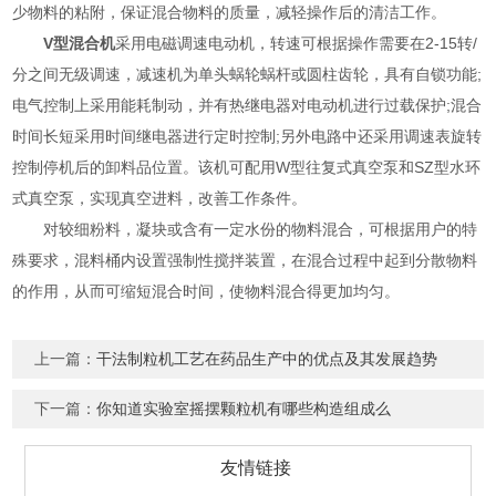
少物料的粘附，保证混合物料的质量，减轻操作后的清洁工作。
V型混合机
采用电磁调速电动机，转速可根据操作需要在2-15转/
分之间无级调速，减速机为单头蜗轮蜗杆或圆柱齿轮，具有自锁功能;
电气控制上采用能耗制动，并有热继电器对电动机进行过载保护;混合
时间长短采用时间继电器进行定时控制;另外电路中还采用调速表旋转
控制停机后的卸料品位置。该机可配用W型往复式真空泵和SZ型水环
式真空泵，实现真空进料，改善工作条件。
对较细粉料，凝块或含有一定水份的物料混合，可根据用户的特
殊要求，混料桶内设置强制性搅拌装置，在混合过程中起到分散物料
的作用，从而可缩短混合时间，使物料混合得更加均匀。
上一篇：
干法制粒机工艺在药品生产中的优点及其发展趋势
下一篇：
你知道实验室摇摆颗粒机有哪些构造组成么
友情链接