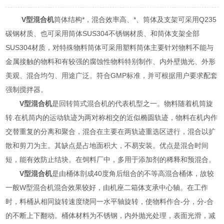
V型混合机
筒体结构*，混合效率高、*、筒体及支架可采用Q235
碳钢材质、也可采用筒体SUS304不锈钢材质、和筒体支架全部
SUS304材质，对特殊物料筒体可采用塑料筒体主要针对物料不能与
金属接触的物料和有较强的腐蚀性物料特别制作、内外壁抛光、外形
美观、混合均匀、用途广泛。符合GMP标准，并可根据用户要求配套
强制搅拌器。
V型混合机
是回转筒式混合机的代表机型之一。物料随着机筒旋
转.在机筒内的运动轨迹为两对称相交的近似椭圆轨迹，物料在机内作
交替重复的分离和聚合，混合在主要在两轨迹重选区进行，混合以扩
散和剪刀为主。其缺点是占地面积大，不易安装。优点是混合时间
短，能有效防止结块。在饲料厂中，多用于添加剂的稀释和预混合。
V型混合机
是由桶体剖成40度角后组合的不等高混合桶体，故较
一般W型混合机混合效果较好，由机座二箱体支承中心轴。在工作
时，料桶从相同旋转速度绕同一水平轴旋转，使物料作合-分，分-合
的不断上下翻动。桶体材料为不锈钢，内外抛光处理，表面光滑，减