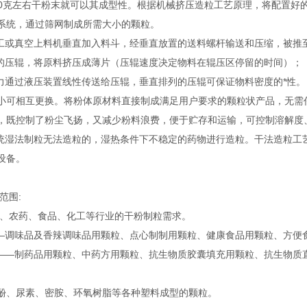
-80克左右干粉末就可以其成型性。根据机械挤压造粒工艺原理，将配置
系统，通过筛网制成所需大小的颗粒。
或真空上料机垂直加入料斗，经垂直放置的送料螺杆输送和压缩，被推
压辊，将原料挤压成薄片（压辊速度决定物料在辊压区停留的时间）；
通过液压装置线性传送给压辊，垂直排列的压辊可保证物料密度的*性。
小可相互更换。将粉体原材料直接制成满足用户要求的颗粒状产品，无需
，既控制了粉尘飞扬，又减少粉料浪费，便于贮存和运输，可控制溶解度
湿法制粒无法造粒的，湿热条件下不稳定的药物进行造粒。干法造粒工
设备。
范围:
、农药、食品、化工等行业的干粉制粒需求。
调味品及香辣调味品用颗粒、点心制制用颗粒、健康食品用颗粒、方便
—制药品用颗粒、中药方用颗粒、抗生物质胶囊填充用颗粒、抗生物质
酚、尿素、密胺、环氧树脂等各种塑料成型的颗粒。