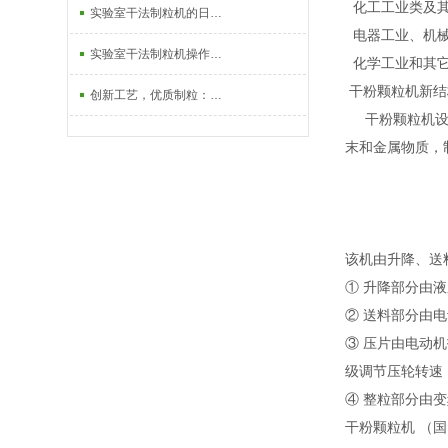
化工工业类及其
2026-01-07
实验室干法制粒机的日常维护保养方法
电器工业、机械
2025-01-20
实验室干法制粒机操作步骤详解
化学工业和其它
干粉颗粒机新结
2024-12-19
创新工艺，优质制粒：干法制粒机的工作原理与发展趋势
干粉颗粒机设计
2023-11-17
末和金属物质，
该机由升降、送
① 升降部分由
② 送料部分由
③ 压片由电动
级调节压轮转速
④ 整粒部分由
干粉颗粒机 （国