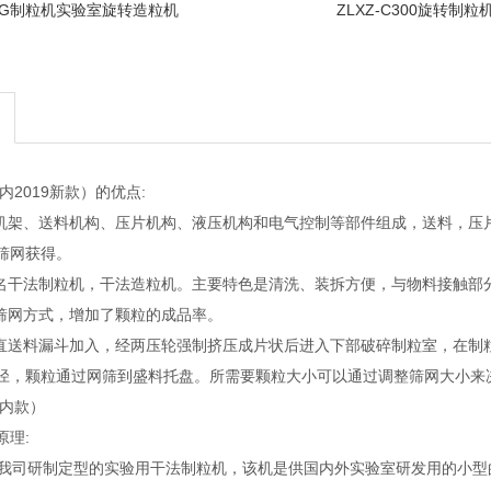
DG制粒机实验室旋转造粒机
ZLXZ-C300旋转制粒
内2019新款）的优点:
架、送料机构、压片机构、液压机构和电气控制等部件组成，送料，压
筛网获得。
干法制粒机，干法造粒机。主要特色是清洗、装拆方便，与物料接触部分皆
网方式，增加了颗粒的成品率。
送料漏斗加入，经两压轮强制挤压成片状后进入下部破碎制粒室，在制
径，颗粒通过网筛到盛料托盘。所需要颗粒大小可以通过调整筛网大小来
国内款）
原理:
司研制定型的实验用干法制粒机，该机是供国内外实验室研发用的小型