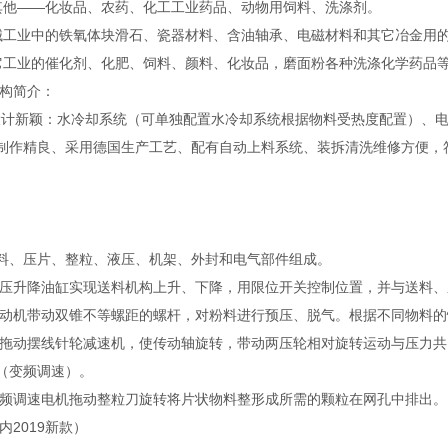
他——化妆品、农药、化工工业药品、动物用饲料、洗涤剂。
工业中的铁氧体块滑石、瓷器材料、含油轴承、电磁材料和其它冶金用
工业的催化剂、化肥、饲料、颜料、化妆品，磨面粉各种洗涤化学药品
构简介：
新颖：水冷却系统（可单独配置水冷却系统根据物料受热度配置）、电
制作精良、采用德国生产工艺、配有自动上料系统、装拆清洗维修方便，
料、压片、整粒、液压、机架、外封和电气部件组成。
液压升降油缸实现送料机构上升、下降，用限位开关控制位置，并与送料
电动机带动双锥不等螺距的螺杆，对粉料进行预压、脱气。根据不同物料
机拖动摆线针轮减速机，使传动轴旋转，带动两压轮相对旋转运动与压力
（变频调速）。
变频调速电机拖动整粒刀旋转将片状物料整形成所需的颗粒在网孔中排出。
内2019新款）