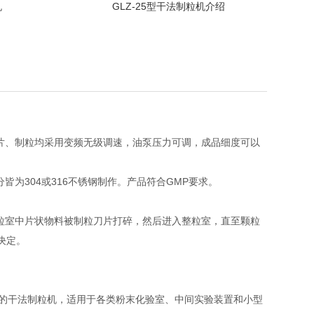
机
GLZ-25型干法制粒机介绍
片、制粒均采用变频无级调速，油泵压力可调，成品细度可以
为304或316不锈钢制作。产品符合GMP要求。
粒室中片状物料被制粒刀片打碎，然后进入整粒室，直至颗粒
决定。
的干法制粒机，适用于各类粉末化验室、中间实验装置和小型