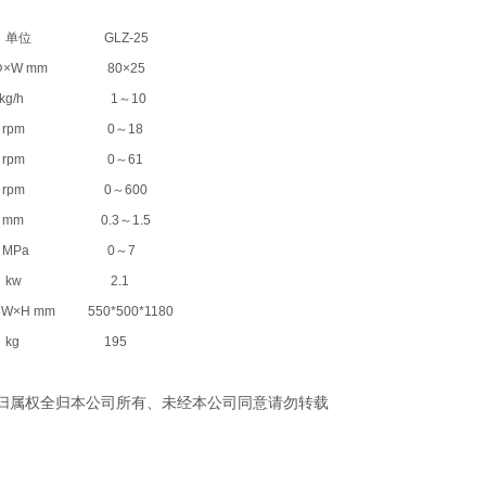
位
GLZ-25
W mm
80×25
/h
1～10
pm
0～18
pm
0～61
pm
0～600
m
0.3～1.5
Pa
0～7
w
2.1
×H mm
550*500*1180
g
195
归属权全归本公司所有、未经本公司同意请勿转载