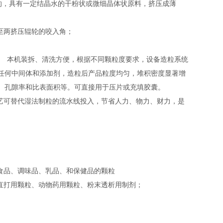
好的，具有一定结晶水的干粉状或微细晶体状原料，挤压成薄
至两挤压辊轮的咬入角；
 本机装拆、清洗方便，根据不同颗粒度要求，设备造粒系统
任何中间体和添加剂，造粒后产品粒度均匀，堆积密度显著增
、孔隙率和比表面积等。可直接用于压片或充填胶囊。
艺可替代湿法制粒的流水线投入，节省人力、物力、财力，是
食品、调味品、乳品、和保健品的颗粒
直打用颗粒、动物药用颗粒、粉末透析用制剂；