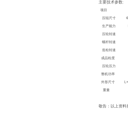
主要技术参数:
项目
单
压辊尺寸
Φ×
生产能力
kg
压轮转速
r
螺杆转速
r
造粒转速
r
成品粒度
m
压轮压力
M
整机功率
k
外形尺寸
L×W
重量
k
敬告：以上资料