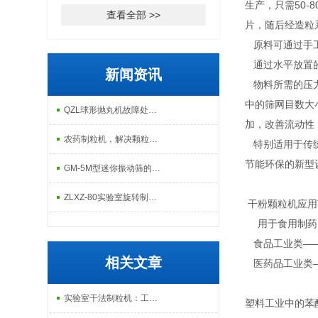
生产，只需50
查看全部 >>
片，随后经造粒
原料可通过手工
通过水平放置的
新闻资讯
物料所需的压力
中的筛网目数大
QZL球形抛丸机故障处理实用指南
加，改善流动性
2026-08-05
农药制粒机，解决颗粒易碎、悬浮率低难题
特别适用于传统
节能环保的新型
2026-07-16
GM-5M型迷你振动筛的使用与维护注意事项
2026-07-08
ZLXZ-80实验室旋转制粒机的工作原理及结构组成
干粉颗粒机应用
用于食用制药
2026-06-08
食品工业类——
相关文章
医药品工业类—
实验室干法制粒机：工作原理与多行业应用探索
塑料工业中的苯