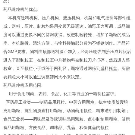
品）
药品造粒机的优点:
本机有送料机构、压片机构、液压机构、机架和电气控制等部件组
成，送料，压片、制粒均采用变频无级调速，油泵压力可调，成品细
度可以通过更换不同的筛网获得。改进制粒转笼，增加了颗粒的成品
率。本机装拆、清洗方便，与物料接触部分皆为不锈钢制作。产品符
合GMP要求。物料由顶部送料漏斗加入，经两压轮强制挤压成片状后
进入下部制粒室，在制粒室中片状物料被制粒刀片打碎，然后进入整
粒室，直至颗粒小于或等于网孔径，颗粒通过网筛到盛料托盘。所需
要颗粒大小可以通过调整筛网大小来决定。
药品造粒机应用范围:
用于食用制药、农药、食品、化工等行业的干粉制粒需求。
医药品工业类——制药品用颗粒、中药方用颗粒、抗生物质胶囊填
充用颗粒、抗生物质直打用颗粒、动物药用颗粒、粉末透析用制剂；
食品工业类——调味品及香辣调味品用颗粒、点心制制用颗粒、健康
食品用颗粒、方便食品、调味品、乳品、和保健品的颗粒