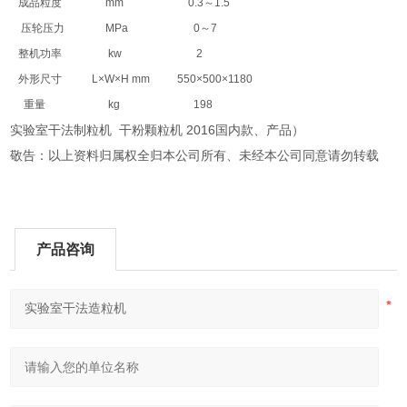
成品粒度
mm
0.3～1.5
压轮压力
MPa
0～7
整机功率
kw
2
外形尺寸
L×W×H mm
550×500×1180
重量
kg
198
实验室干法制粒机 干粉颗粒机 2016国内款、产品）
敬告：以上资料归属权全归本公司所有、未经本公司同意请勿转载
产品咨询