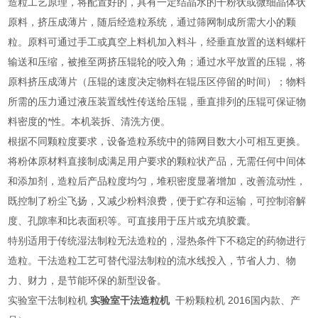
造粒工艺原理，将配置好的，具有一定结晶水的干粉状或微细晶体状
原料，挤压成薄片，随后经造粒系统，通过筛网制成所需大小的颗
粒。原料可通过手工或真空上料机加入料斗，经垂直放置的送料螺杆
输送和压缩，被推至两挤压辊轮的咬入角；通过水平放置的压辊，将
原料挤压成薄片（压辊的速度决定物料在辊压区停留的时间）；物料
所需的压力通过液压装置线性传送给压辊，垂直排列的压辊可保证物
料密度的*性。本机装拆、清洗方便。
根据不同颗粒度要求，设备造粒系统中的筛网目数大小可相互更换。
将粉体原材料直接制成满足用户要求的颗粒状产品，无需任何中间体
和添加剂，造粒后产品粒度均匀，堆积密度显著增加，改善流动性，
既控制了粉尘飞扬，又减少粉料浪费，便于贮存和运输，可控制溶解
度、孔隙率和比表面积等。可直接用于压片或充填胶囊。
特别适用于传统湿法制粒无法造粒的，湿热条件下不稳定的药物进行
造粒。干法造粒工艺可替代湿法制粒的流水线投入，节省人力、物
力、财力，是节能环保的新型设备。
实验室干法制粒机
实验室干法造粒机
干粉颗粒机 2016国内款、产