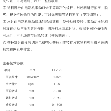
制位置，并与送料、压片、整粒联锁。
② 送料部分由电动机带动双锥不等螺距的螺杆，对粉料进行预压、脱
气。根据不同物料的性能，可以无级调节送料速度（变频调速）。
③ 压片由电动机拖动摆线针轮减速机，使传动轴旋转，带动两压轮相
对旋转运动与压力共同作用，将粉料压缩成片状。根据不同的物料的
可压性，可无级调节压轮转速（变频调速）。
④ 整粒部分由变频调速电机拖动整粒刀旋转将片状物料整形成所需的
颗粒在网孔中排出。
主要技术参数:
项目
单位
GLZ-25
压辊尺寸
Φ×W mm
80×25
生产能力
kg/h
1～5
压轮转速
rpm
0～18
螺杆转速
rpm
0～61
造粒转速
rpm
0～600