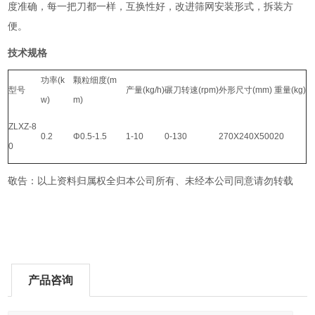
度准确，每一把刀都一样，互换性好，改进筛网安装形式，拆装方
便。
技术规格
功率(k
颗粒细度(m
型号
产量(kg/h)
碾刀转速(rpm)
外形尺寸(mm)
重量(kg)
w)
m)
ZLXZ-8
0.2
Φ0.5-1.5
1-10
0-130
270X240X500
20
0
敬告：以上资料归属权全归本公司所有、未经本公司同意请勿转载
产品咨询