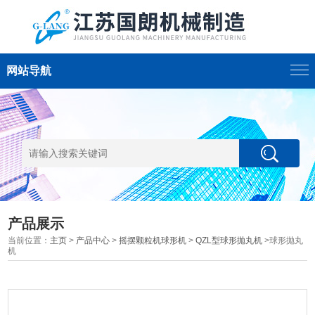
网站导航
产品展示
当前位置：
主页
>
产品中心
>
摇摆颗粒机球形机
>
QZL型球形抛丸机
>球形抛丸
机