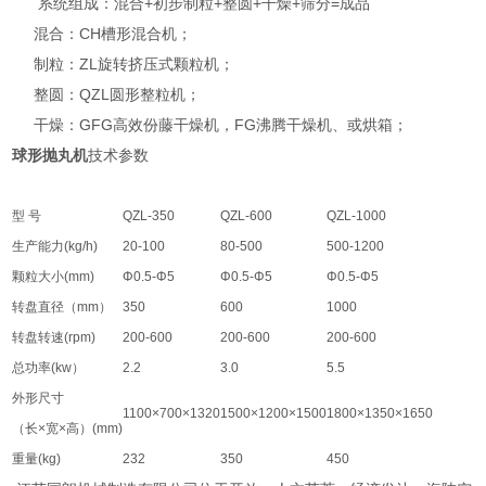
系统组成：混合+初步制粒+整圆+干燥+筛分=成品
混合：CH槽形混合机；
制粒：ZL旋转挤压式颗粒机；
整圆：QZL圆形整粒机；
干燥：GFG高效份藤干燥机，FG沸腾干燥机、或烘箱；
球形抛丸机
技术参数
型 号
QZL-350
QZL-600
QZL-1000
生产能力(kg/h)
20-100
80-500
500-1200
颗粒大小(mm)
Φ0.5-Φ5
Φ0.5-Φ5
Φ0.5-Φ5
转盘直径（mm）
350
600
1000
转盘转速(rpm)
200-600
200-600
200-600
总功率(kw）
2.2
3.0
5.5
外形尺寸
1100×700×1320
1500×1200×1500
1800×1350×1650
（长×宽×高）(mm)
重量(kg)
232
350
450