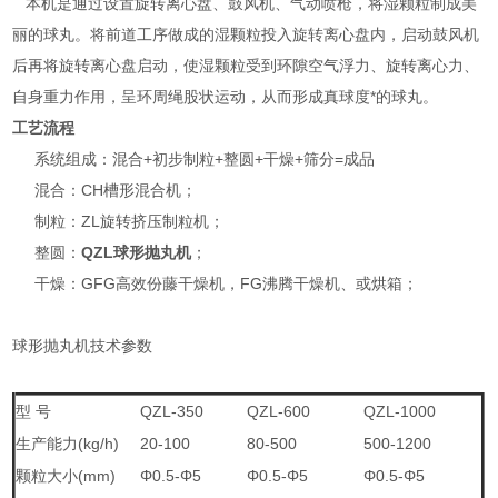
本机是通过设置旋转离心盘、鼓风机、气动喷枪，将湿颗粒制成美
丽的球丸。将前道工序做成的湿颗粒投入旋转离心盘内，启动鼓风机
后再将旋转离心盘启动，使湿颗粒受到环隙空气浮力、旋转离心力、
自身重力作用，呈环周绳股状运动，从而形成真球度*的球丸。
工艺流程
系统组成：混合+初步制粒+整圆+干燥+筛分=成品
混合：CH槽形混合机；
制粒：ZL旋转挤压制粒机；
整圆：
QZL球形抛丸机
；
干燥：GFG高效份藤干燥机，FG沸腾干燥机、或烘箱；
球形抛丸机技术参数
型 号
QZL-350
QZL-600
QZL-1000
生产能力(kg/h)
20-100
80-500
500-1200
颗粒大小(mm)
Φ0.5-Φ5
Φ0.5-Φ5
Φ0.5-Φ5