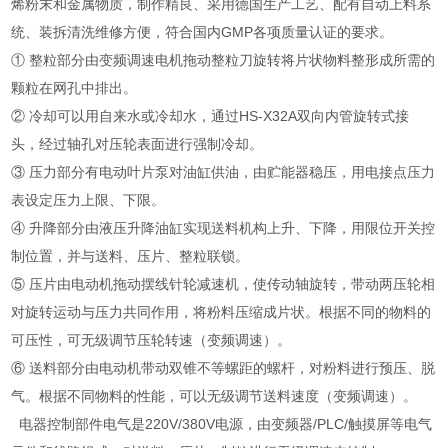
烯粉末和金属物质，制作精良、采用德国生产工艺、配有自动上料系
统、装拆清洗维修方便，符合国内GMP各项质量认证的要求。
① 整粒部分由变频调速电机拖动整粒刀旋转将片状物料整形成所需的
颗粒在网孔中排出。
② 冷却可以用自来水或冷却水，通过HS-X32A双向内管旋转式接
头，经过轴孔对压轮表面进行强制冷却。
③ 压力部分有电动叶片泵对油缸供油，由贮能器稳压，用电接点压力
表设定压力上限、下限。
④ 升降部分由液压升降油缸实现送料机构上升、下降，用限位开关控
制位置，并与送料、压片、整粒联锁。
⑤ 压片由电动机拖动摆线针轮减速机，使传动轴旋转，带动两压轮相
对旋转运动与压力共同作用，将粉料压缩成片状。根据不同的物料的
可压性，可无级调节压轮转速（变频调速）。
⑥ 送料部分由电动机带动双锥不等螺距的螺杆，对粉料进行预压、脱
气。根据不同物料的性能，可以无级调节送料速度（变频调速）。
电器控制部件电气是220V/380V电源，由变频器/PLC/触摸屏等电气