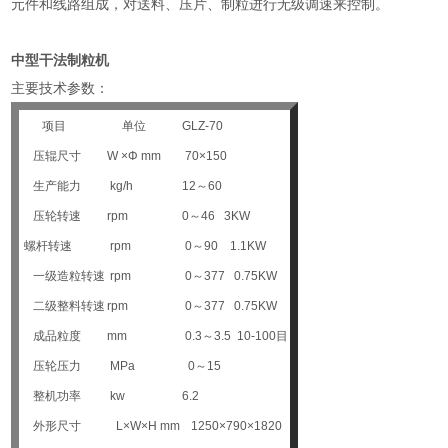
元件和线路组成，对送料、压片、制粒进行无级调速来控制。
中型干法制粒机
主要技术参数：
项目
单位
GLZ-70
压辊尺寸
W ×Φ mm
70×150
生产能力
kg/h
12～60
压轮转速
rpm
0～46 3KW
螺杆转速
rpm
0～90 1.1KW
一级造粒转速
rpm
0～377 0.75KW
二级整料转速
rpm
0～377 0.75KW
成品粒度
mm
0.3～3.5 10-100目
压轮压力
MPa
0～15
整机功率
kw
6.2
外形尺寸
L×W×H mm
1250×790×1820