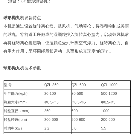
混合：CH槽形混合机；
球形抛丸机
设备特点
本机是通过设置旋转离心盘、鼓风机、气动喷枪，将湿颗粒制成美丽
的球丸。将前道工序做成的湿颗粒投入旋转离心盘内，启动鼓风机后
再将旋转离心盘启动，使湿颗粒受到环隙空气浮力、旋转离心力、自
身重力作用，呈环周绳股状运动，从而形成真球度*的球丸。
球形抛丸机
技术参数
型 号
QZL-350
QZL-600
QZL-1000
生产能力(kg/h)
20-100
80-500
500-1200
颗粒大小(mm)
Φ0.5-Φ5
Φ0.5-Φ5
Φ0.5-Φ5
转盘直径（mm）
350
600
1000
转盘转速(rpm)
200-600
200-600
200-600
总功率(kw）
2.2
3.0
5.5