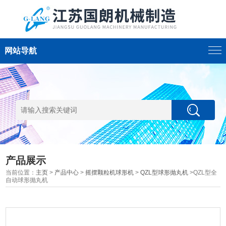
网站导航
产品展示
当前位置：
主页
>
产品中心
>
摇摆颗粒机球形机
>
QZL型球形抛丸机
>QZL型全
自动球形抛丸机