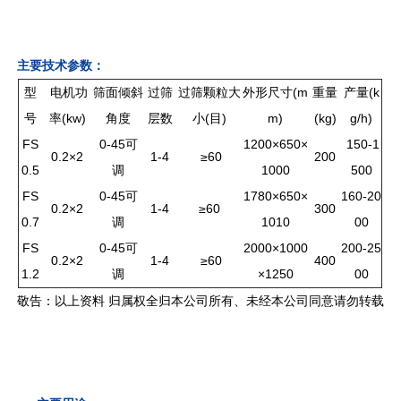
主要技术参数：
型
电机功
筛面倾斜
过筛
过筛颗粒大
外形尺寸(m
重量
产量(k
号
率(kw)
角度
层数
小(目)
m)
(kg)
g/h)
FS
0-45可
1200×650×
150-1
0.2×2
1-4
≥60
200
0.5
调
1000
500
FS
0-45可
1780×650×
160-20
0.2×2
1-4
≥60
300
0.7
调
1010
00
FS
0-45可
2000×1000
200-25
0.2×2
1-4
≥60
400
1.2
调
×1250
00
敬告：以上资料 归属权全归本公司所有、未经本公司同意请勿转载