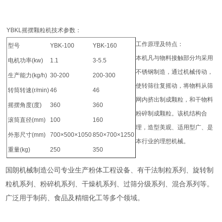
YBKL摇摆颗粒机技术参数：
工作原理及特点：
型号
YBK-100
YBK-160
本机凡与物料接触部分均采用
电机功率(kw)
1.1
3-5.5
不锈钢制造，通过机械传动，
生产能力(kg/h)
30-200
200-300
使转筛往复摇动，将物料从筛
转筒转速(r/min)
46
46
网内挤出制成颗粒，和干物料
摇摆角度(度)
360
360
粉碎制成颗粒。该机结构合
滚筒直径(mm)
100
160
理，造型美观、适用型广、是
外形尺寸(mm)
700×500×1050
850×700×1250
本行业的理想机械。
重量(kg)
250
350
国朗机械制造公司专业生产粉体工程设备、有干法制粒系列、旋转制
粒机系列、粉碎机系列、干燥机系列、过筛分级系列、混合系列等。
广泛用于制药、食品及精细化工等多个领域。