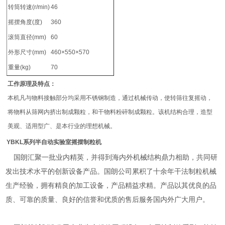
转筒转速(r/min)
46
摇摆角度(度)
360
滚筒直径(mm)
60
外形尺寸(mm)
460×550×570
重量(kg)
70
工作原理及特点：
本机凡与物料接触部分均采用不锈钢制造，通过机械传动，使转筛往复摇动，
将物料从筛网内挤出制成颗粒，和干物料粉碎制成颗粒。该机结构合理，造型
美观、适用型广、是本行业的理想机械。
YBKL系列
半自动实验室摇摆制粒机
国朗汇聚一批业内精英，并得到海内外机械结构鼎力相助，共同研
发出技术水平的创新设备产品。国朗公司累积了十余年干法制粒机械
生产经验，拥有精良的加工设备，产品精益求精。产品以其优良的品
质、可靠的质量、良好的信誉和优质的售后服务国内外广大用户。