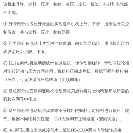
该机由升降、送料、压片、整粒、液压、冷却、机架、外封和电气部
件组成。
① 升降部分由液压升降油缸实现送料机构上升、下降，用限位开关控
制位置，并与送料、压片、整粒联锁。
②
压力部分有电动叶片泵对油缸供油，由贮能器稳压，用电接点压力
表设定压力上限、下限。
③ 压片由电动机拖动摆线针轮减速机，使传动轴旋转，带动两压轮相
对旋转运动与压力共同作用，将粉料压缩成片状。根据不同的物料的
可压性，可无级调节压轮转速（变频调速）。
④ 整粒部分由变频调速电机拖动整粒刀旋转将片状物料整形成所需的
颗粒在网孔中排出。
⑤
送料部分由电动机带动双锥不等螺距的螺杆，对粉料进行预压、脱
气。根据不同物料的性能，可以无级调节送料速度（变频调速）。
⑥ 冷却可以用自来水或冷却水，通过HS-X32A双向内管旋转式接