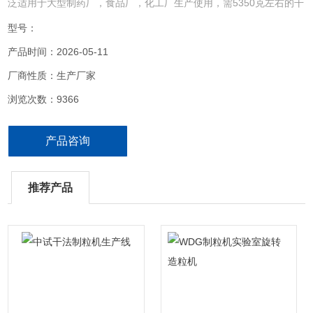
泛适用于大型制药厂，食品厂，化工厂生产使用，需5350克左右的干
粉，并得到所需要的颗粒，颗粒大小可调，能适用不同的要求，成品
型号：
率高、自动化程度高、使用方便、通用性好等特点，可根据客户需要
产品时间：2026-05-11
在压轮处增加水冷装置。
厂商性质：生产厂家
浏览次数：9366
产品咨询
推荐产品