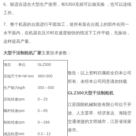
6、
较适合适合大型生产使用，有5350克就可以做实验 ，也可以连续
工作。
7、整个机器的台面进行平面加工，使所有装在台面上的部件在同一
水平面内，在机器在压片时在速度较快的情况下工作平稳，无振动，
这样提高产量。
大型干法制粒机厂家
主要技术参数：
项目
单位
GLZ300
敬告：以上资料归属权全归本公司
压辊尺寸
Φ×W mm
360×300
所有、未经本公司同意请勿转载
生产能力
kg/h
350～500
GLZ300大型干法制粒机
压轮转速
rpm
0～25
江苏国朗机械制造有限公司位于开
螺杆转速
rpm
0～65
放、人文荟萃、经济发达、海陆空
交通便捷的文明城市，江苏省张家
制粒转速
rpm
0～266
港市。
成品粒度
mm
0.3～12