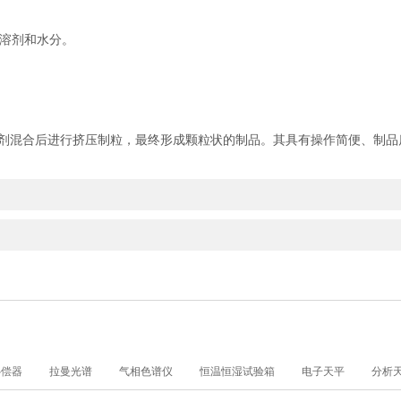
溶剂和水分。
混合后进行挤压制粒，最终形成颗粒状的制品。其具有操作简便、制品
补偿器
拉曼光谱
气相色谱仪
恒温恒湿试验箱
电子天平
分析