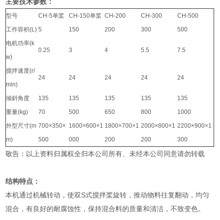
主要技术参数：
型号
CH-5单桨
CH-150单桨
CH-200
CH-300
CH-500
工作容积(L)
5
150
200
300
500
电机功率(k
0.25
3
4
5.5
7.5
w)
搅拌速度(r/
24
24
24
24
24
min)
倾斜角度
135
135
135
135
135
重量(kg)
70
500
650
800
1000
外型尺寸(m
700×350×
1600×600×1
1800×700×1
2000×800×1
2200×900×1
m)
500
000
200
200
300
敬告：以上资料归属权全归本公司所有、未经本公司同意请勿转载
结构特点：
本机通过机械转动，使双S式搅拌桨旋转，推动物料往复翻动，均匀
混合，有良好的耐腐蚀性，保持混合料的质量和清洁，不致变色。