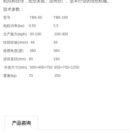
机结构合理，造型美观、适用型广、是本行业的理想机械。
技术参数：
型号
YBK-60
YBK-160
电机功率(kw)
0.55
5.5
生产能力(kg/h)
30-100
200-300
转筒转速(r/min)
46
46
摇摆角度(度)
360
360
滚筒直径(mm)
60
160
外形尺寸(mm)
500×400×750
850×700×1250
重量(kg)
70
350
产品咨询