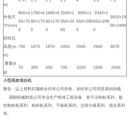
0.37
1.1
1.1
2.2
4
5.5
7.5
w)
800×4
1780×6
1880×6
2500×1
3065×1
3343×1
外形尺
3820×19
50×75
80×170
80×170
350×24
650×298
650×298
寸(mm)
00×3480
0
0
0
50
0
0
回转总
高度(m
750
1870
1870
2450
2940
2940
3670
m)
重量(k
70
300
500
700
1020
1500
2040
g)
小型高效混合机
敬告：以上资料归属权全归本公司所有、未经本公司同意请勿转载
国朗机械制造公司专业生产粉体工程设备、有干法制粒系列、旋
转制粒机系列、粉碎机系列、干燥机系列、过筛分级系列、混合系列
等。