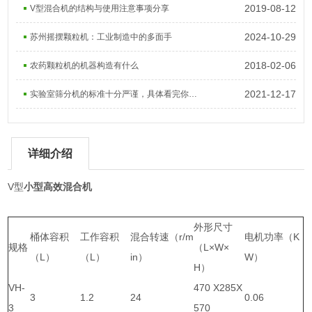
2019-08-12
V型混合机的结构与使用注意事项分享
2024-10-29
苏州摇摆颗粒机：工业制造中的多面手
2018-02-06
农药颗粒机的机器构造有什么
2021-12-17
实验室筛分机的标准十分严谨，具体看完你就知道了
详细介绍
V型
小型高效混合机
外形尺寸
桶体容积
工作容积
混合转速（r/m
电机功率（K
规格
（L×W×
（L）
（L）
in）
W）
H）
VH-
470 X285X
3
1.2
24
0.06
3
570