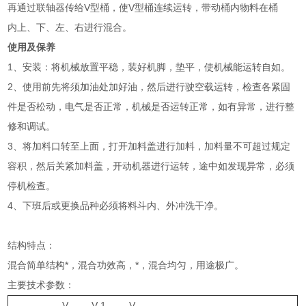
再通过联轴器传给V型桶，使V型桶连续运转，带动桶内物料在桶
内上、下、左、右进行混合。
使用及保养
1、安装：将机械放置平稳，装好机脚，垫平，使机械能运转自如。
2、使用前先将须加油处加好油，然后进行驶空载运转，检查各紧固
件是否松动，电气是否正常，机械是否运转正常，如有异常，进行整
修和调试。
3、将加料口转至上面，打开加料盖进行加料，加料量不可超过规定
容积，然后关紧加料盖，开动机器进行运转，途中如发现异常，必须
停机检查。
4、下班后或更换品种必须将料斗内、外冲洗干净。
结构特点：
混合简单结构*，混合功效高，*，混合均匀，用途极广。
主要技术参数：
V-
V-1
V-