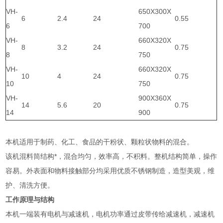
VH-
650X300X
6
2.4
24
0.55
6
700
VH-
660X320X
8
3.2
24
0.75
8
750
VH-
660X320X
10
4
24
0.75
10
750
VH-
900X360X
14
5.6
20
0.75
14
900
本机适用于制药、化工、食品的干粉状、颗粒状物料的混合。
该机混料筒结构*，混合均匀，效率高，不积料。整机结构简单，操作
容易。外表面和物料接触部分均采用优质不锈钢制造，造型美观，维
护、清洗方便。
工作原理与结构
本机一端装有电机与减速机，电机功率通过皮带传给减速机，减速机