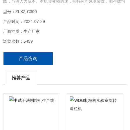
线，节省人力成本。本机带变频调速，带特殊的风冷装置，能有效均
匀冷却整个制粒筛网和制粒刀以及物料，避免了局部冷却而堵塞网
型号：ZLXZ-C300
孔，对粘性和热敏性物料的制粒得到冷却和分离作用，底盘带水冷装
产品时间：2024-07-29
置。本机在制粒刀和压料刀处均采用双重密封，减少粉尘和异物进入
减速机箱体内而咬死轴承
厂商性质：生产厂家
浏览次数：5459
产品咨询
推荐产品