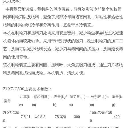
人力成本。
本机带变频调速，带特殊的风冷装置，能有效均匀冷却整个制粒筛
网和制粒刀以及物料，避免了局部冷却而堵塞网孔，对粘性和热敏性
物料的制粒得到冷却和分离作用，底盘带水冷装置。
本机在制粒刀和压料刀处均采用双重密封，减少粉尘和异物进入减速
机箱体内而咬死轴承。采用带特殊形状的碾刀，改进制粒刀的加工工
艺，从而可以减少物料发热，减少刀与筛网间的挤压力，从而延长筛
网的使用寿命。
该机制粒装置主要有网圈、压料叶、大角度碾刀组成，通过刀片将物
料从筛网孔挤出而成粒。本机装拆、清洗方便。
ZLXZ-C300主要技术参数：
功率(k
颗粒细度(m
产量(kg/
碾刀尺寸(m
外形尺寸(m
重量(k
型号
w)
m)
h)
m)
m)
g)
ZLXZ-C30
100×720×135
7.5-11
Φ0.8-3
75-320
300
420
0
0